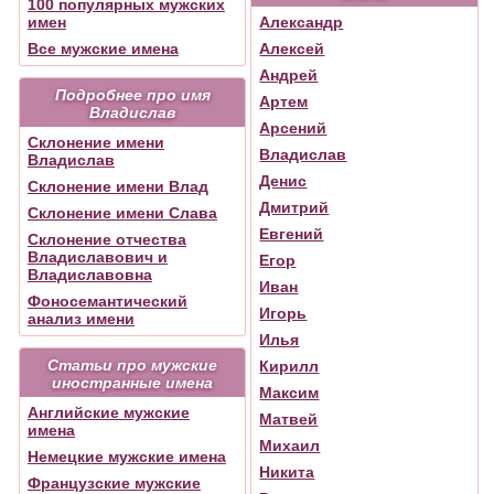
100 популярных мужских
имен
Александр
Все мужские имена
Алексей
Андрей
Подробнее про имя
Артем
Владислав
Арсений
Склонение имени
Владислав
Владислав
Денис
Склонение имени Влад
Дмитрий
Склонение имени Слава
Евгений
Склонение отчества
Владиславович и
Егор
Владиславовна
Иван
Фоносемантический
Игорь
анализ имени
Илья
Статьи про мужские
Кирилл
иностранные имена
Максим
Английские мужские
Матвей
имена
Михаил
Немецкие мужские имена
Никита
Французские мужские