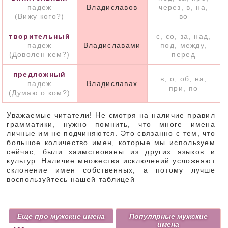
падеж
Владиславов
через, в, на,
(Вижу кого?)
во
творительный
с, со, за, над,
падеж
Владиславами
под, между,
(Доволен кем?)
перед
предложный
в, о, об, на,
падеж
Владиславах
при, по
(Думаю о ком?)
Уважаемые читатели! Не смотря на наличие правил
грамматики, нужно помнить, что многе имена
личные им не подчиняются. Это связанно с тем, что
большое количество имен, которые мы используем
сейчас, были заимствованы из других языков и
культур. Наличие множества исключений усложняют
склонение имен собственных, а потому лучше
воспользуйтесь нашей таблицей
Еще про мужские имена
Популярные мужские
имена