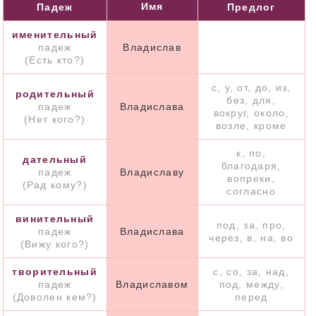
Имя
Падеж
Предлог
именительный
падеж
Владислав
(Есть кто?)
с, у, от, до, из,
родительный
без, для,
падеж
Владислава
вокруг, около,
(Нет кого?)
возле, кроме
к, по,
дательный
благодаря,
падеж
Владиславу
вопреки,
(Рад кому?)
согласно
винительный
под, за, про,
падеж
Владислава
через, в, на, во
(Вижу кого?)
творительный
с, со, за, над,
падеж
Владиславом
под, между,
(Доволен кем?)
перед