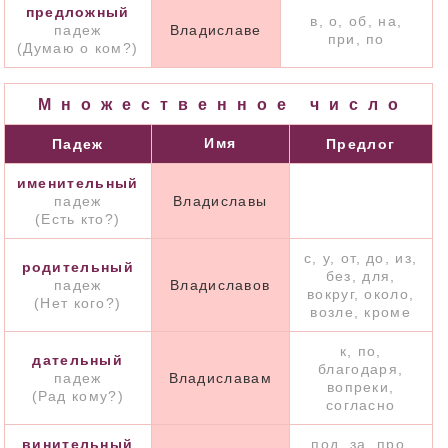
предложный
в, о, об, на,
падеж
Владиславе
при, по
(Думаю о ком?)
Множественное число
Имя
Падеж
Предлог
именительный
падеж
Владиславы
(Есть кто?)
с, у, от, до, из,
родительный
без, для,
падеж
Владиславов
вокруг, около,
(Нет кого?)
возле, кроме
к, по,
дательный
благодаря,
падеж
Владиславам
вопреки,
(Рад кому?)
согласно
винительный
под, за, про,