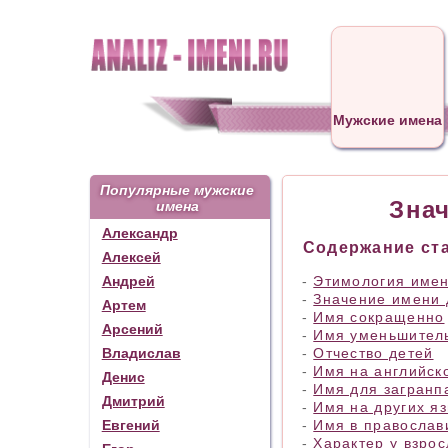
Мужские имена
Популярные мужские
Зна
имена
Александр
Содержание ста
Алексей
Андрей
-
Этимология име
-
Значение имени 
Артем
-
Имя сокращенно
Арсений
-
Имя уменьшитель
Владислав
-
Отчество детей
-
Имя на английск
Денис
-
Имя для загранп
Дмитрий
-
Имя на других я
Евгений
-
Имя в православ
-
Характер у взрос