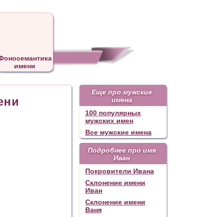
Фоносемантика
имени
Еще про мужские
ени
имена
100 популярных
мужских имен
Все мужские имена
Подробнее про имя
Иван
Покровители Ивана
Склонение имени
Иван
Склонение имени
Ваня