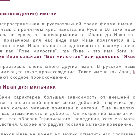
роисхождение) имени
аспространенная в русскоязычной среде форма имени
 язык с принятием христианства на Руси в 10 веке наш
ось не сразу, а трансформация от Иоанн до Иван за
В привычном для нас виде имя Иван появляется в 1
оанн и имя Иван полностью идентичны по своему знач
мя Иван означает "Бог милостив" или дословно "Яхв
произошло очень много других имен. В русском язы
 имеющее такое происхождение. Такие имена как Иван,
еют сходное происхождение.
 Иван для мальчика
Вани характерна большая зависимость от внешней о
тся в позитивной оценки своих действий, а критика де
нно сильно мальчик привязан к матери. Еще выделяю
 как отзывчивость и доброта. Он искренний мальчик и
 - это образец "правильного" поведения, хотя его мот
увствия. Скорее его радует похвала за такое поведение.
спехов Иван не имеет, но можно отметить его спортивн