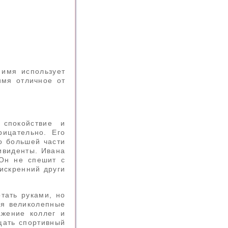
 имя использует
имя отличное от
 спокойствие и
рицательно. Его
по большей части
ивиденты. Ивана
 Он не спешит с
 искренний други
тать руками, но
ся великолепные
ажение коллег и
щать спортивный