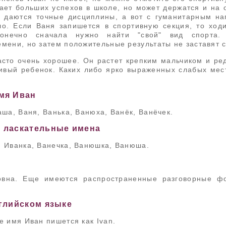
ает больших успехов в школе, но может держатся и на 
у даются точные дисциплины, а вот с гуманитарным н
ло. Если Ваня запишется в спортивную секция, то ходи
Конечно сначала нужно найти "свой" вид спорта.
мени, но затем положительные результаты не заставят с
сто очень хорошее. Он растет крепким мальчиком и ред
ивый ребенок. Каких либо ярко выраженных слабых мест
мя Иван
аша, Ваня, Ванька, Ванюха, Ванёк, Ванёчек.
 ласкательные имена
, Иванка, Ванечка, Ванюшка, Ванюша.
овна. Еще имеются распространенные разговорные ф
глийском языке
е имя Иван пишется как Ivan.