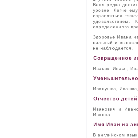
Ваня редко достиг
уровне. Легче ем
справляться тяже
удовольствием. 
определенного вре
Здоровье Ивана ча
сильный и выносл
не наблюдается.
Сокращенное и
Ивасик, Ивася, Ив
Уменьшительно
Иванушка, Ивашка
Отчество детей
Иванович и Иван
Иванна.
Имя Иван на ан
В английском язык