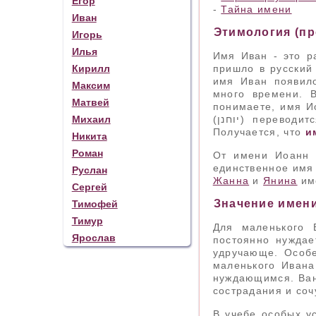
Егор
-
Тайна имени
Иван
Этимология (п
Игорь
Илья
Имя Иван - это р
Кирилл
пришло в русский
имя Иван появил
Максим
много времени. 
Матвей
понимаете, имя И
Михаил
(יוחנן) переводится как "Яхве милостив", где Яхве - это имя бога в Ветхом завете.
Получается, что
и
Никита
Роман
От имени Иоанн 
единственное имя
Руслан
Жанна
и
Янина
им
Сергей
Значение имени
Тимофей
Тимур
Для маленького 
Ярослав
постоянно нуждае
удручающе. Особе
маленького Ивана
нуждающимся. Ваня
сострадания и соч
В учебе особых у