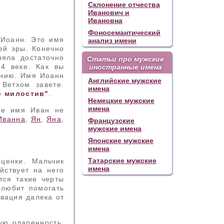
Склонение отчества
Иванович и
Ивановна
Фоносемантический
 Иоанн. Это имя
анализ имени
ей эры. Конечно
няла достаточно
Статьи про мужские
4 веке. Как вы
иностранные имена
ению. Имя Иоанн
Английские мужские
имена
е милостив"
.
Немецкие мужские
имена
ке имя Иван не
Иванна
,
Ян
,
Яна
,
Французские
мужские имена
Японские мужские
имена
Татарские мужские
ценки. Мальчик
имена
йствует на него
тся такие черты
 любит помогать
ивация далека от
ую одаренность.