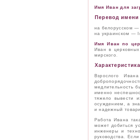
Имя Иван для за
Перевод имени 
на белорусском —
на украинском — І
Имя Иван по це
Иван в церковных
мирского.
Характеристик
Взрослого Ивана
добропорядочност
медлительность бы
именно неспешнос
тяжело вывести и
осуждением, а зна
и надежный товар
Работа Ивана так
может добиться у
инженеры и техно
руководства. Если