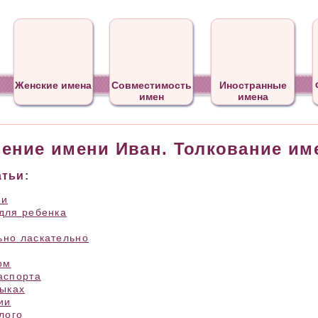
Женские имена
Совместимость
Иностранные
имен
имена
чение имени Иван. Толкование им
тьи:
ни
для ребенка
но ласкательно
ом
аспорта
зыках
ии
лого