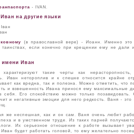
гранпаспорта
- IVAN.
Иван на другие языки
 Іван
ван
рковному
(в православной вере) - Иоанн. Именно это
 таинствах, если конечно при крещении ему не дали 
а имени Иван
 характеризуют такие черты как нерасторопность,
ь. Иван нетороплив и к спешке относится крайне от
вает как вредна, так и полезна. Можно отметить, что 
ть и взвешенность Ивана принося ему максимальные д
з себя. Его спокойствию можно только позавидовать.
чит и негативные эмоции для него редкость. Ваня - это
ищ.
ая же неспешная, как и он сам. Ваня очень любит рабо
спеха и в умственном труде. Из таких парней получают
логи. Их серьезное отношение к работе вызывает ув
 Иван будет работать головой, то ему желательно посе