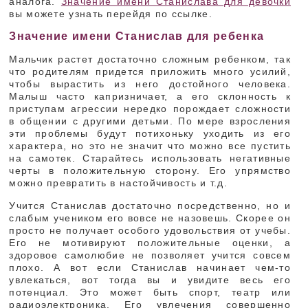
аналога.
Значение имени Станислава для девочки
вы можете узнать перейдя по ссылке.
Значение имени Станислав для ребенка
Мальчик растет достаточно сложным ребенком, так
что родителям придется приложить много усилий,
чтобы вырастить из него достойного человека.
Малыш часто капризничает, а его склонность к
приступам агрессии нередко порождает сложности
в общении с другими детьми. По мере взросления
эти проблемы будут потихоньку уходить из его
характера, но это не значит что можно все пустить
на самотек. Старайтесь использовать негативные
черты в положительную сторону. Его упрямство
можно превратить в настойчивость и т.д.
Учится Станислав достаточно посредственно, но и
слабым учеником его вовсе не назовешь. Скорее он
просто не получает особого удовольствия от учебы.
Его не мотивируют положительные оценки, а
здоровое самолюбие не позволяет учится совсем
плохо. А вот если Станислав начинает чем-то
увлекаться, вот тогда вы и увидите весь его
потенциал. Это может быть спорт, театр или
радиоэлектроника. Его увлечения совершенно