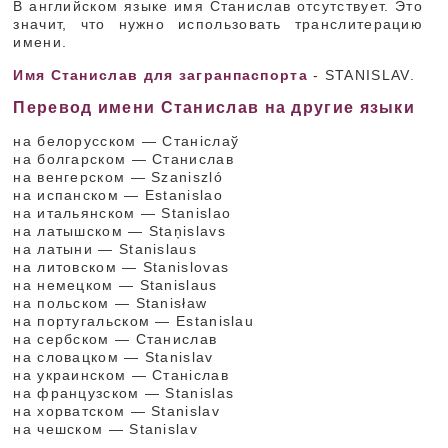
В английском языке имя Станислав отсутствует. Это
значит, что нужно использовать транслитерацию
имени.
Имя Станислав для загранпаспорта
- STANISLAV.
Перевод имени Станислав на другие языки
на белорусском — Станіслаў
на болгарском — Станислав
на венгерском — Szaniszló
на испанском — Estanislao
на итальянском — Stanislao
на латышском — Staņislavs
на латыни — Stanislaus
на литовском — Stanislovas
на немецком — Stanislaus
на польском — Stanisław
на португальском — Estanislau
на сербском — Станислав
на словацком — Stanislav
на украинском — Станіслав
на французском — Stanislas
на хорватском — Stanislav
на чешском — Stanislav