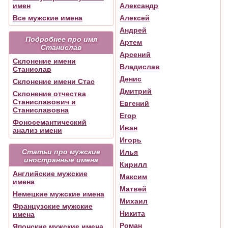
имен
Александр
Все мужские имена
Алексей
Андрей
Подробнее про имя
Артем
Станислав
Арсений
Склонение имени
Владислав
Станислав
Денис
Склонение имени Стас
Дмитрий
Склонение отчества
Станиславович и
Евгений
Станиславовна
Егор
Фоносемантический
Иван
анализ имени
Игорь
Статьи про мужские
Илья
иностранные имена
Кирилл
Английские мужские
Максим
имена
Матвей
Немецкие мужские имена
Михаил
Французские мужские
Никита
имена
Роман
Японские мужские имена