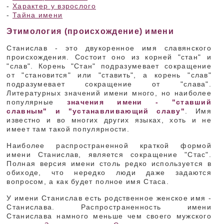
-
Характер у взрослого
-
Тайна имени
Этимология (происхождение) имени
Станислав - это двукоренное имя славянского
происхождения. Состоит оно из корней "стан" и
"слав". Корень "Стан" подразумевает сокращение
от "становится" или "ставить", а корень "слав"
подразумевает сокращение от "слава".
Литературных значений имени много, но наиболее
популярные
значения имени - "ставший
славным" и "устанавливающий славу"
. Имя
известно и во многих других языках, хоть и не
имеет там такой популярности.
Наиболее распространенной краткой формой
имени Станислав, является сокращение "Стас".
Полная версия имени столь редко используется в
обиходе, что нередко люди даже задаются
вопросом, а как будет полное имя Стаса.
У имени Станислав есть родственное женское имя -
Станислава. Распространенность имени
Станислава намного меньше чем своего мужского