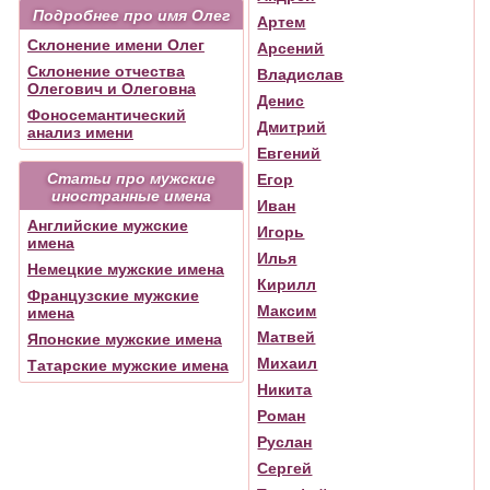
Подробнее про имя Олег
Артем
Склонение имени Олег
Арсений
Склонение отчества
Владислав
Олегович и Олеговна
Денис
Фоносемантический
Дмитрий
анализ имени
Евгений
Статьи про мужские
Егор
иностранные имена
Иван
Английские мужские
Игорь
имена
Илья
Немецкие мужские имена
Кирилл
Французские мужские
Максим
имена
Матвей
Японские мужские имена
Михаил
Татарские мужские имена
Никита
Роман
Руслан
Сергей