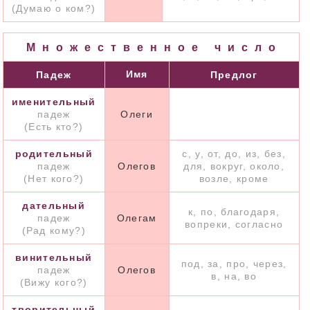
(Думаю о ком?)
Множественное число
Имя
Падеж
Предлог
именительный
падеж
Олеги
(Есть кто?)
родительный
с, у, от, до, из, без,
падеж
Олегов
для, вокруг, около,
(Нет кого?)
возле, кроме
дательный
к, по, благодаря,
падеж
Олегам
вопреки, согласно
(Рад кому?)
винительный
под, за, про, через,
падеж
Олегов
в, на, во
(Вижу кого?)
творительный