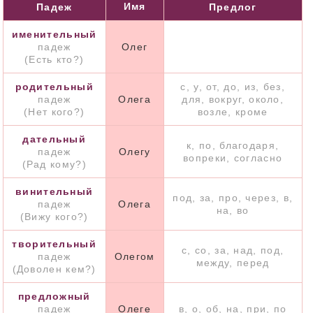
Имя
Падеж
Предлог
именительный
падеж
Олег
(Есть кто?)
родительный
с, у, от, до, из, без,
падеж
Олега
для, вокруг, около,
(Нет кого?)
возле, кроме
дательный
к, по, благодаря,
падеж
Олегу
вопреки, согласно
(Рад кому?)
винительный
под, за, про, через, в,
падеж
Олега
на, во
(Вижу кого?)
творительный
с, со, за, над, под,
падеж
Олегом
между, перед
(Доволен кем?)
предложный
падеж
Олеге
в, о, об, на, при, по