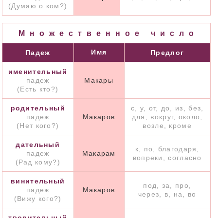
(Думаю о ком?)
Множественное число
Имя
Падеж
Предлог
именительный
падеж
Макары
(Есть кто?)
родительный
с, у, от, до, из, без,
падеж
Макаров
для, вокруг, около,
(Нет кого?)
возле, кроме
дательный
к, по, благодаря,
падеж
Макарам
вопреки, согласно
(Рад кому?)
винительный
под, за, про,
падеж
Макаров
через, в, на, во
(Вижу кого?)
творительный