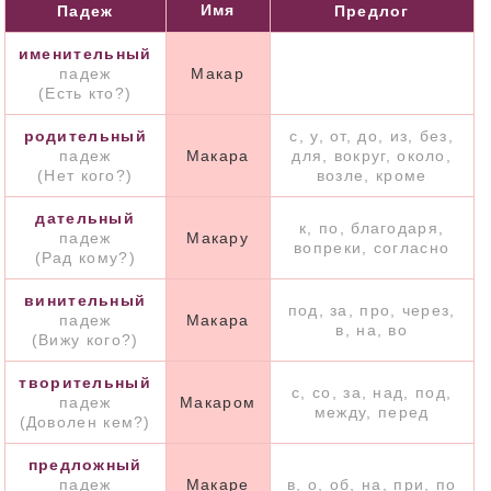
Имя
Падеж
Предлог
именительный
падеж
Макар
(Есть кто?)
родительный
с, у, от, до, из, без,
падеж
Макара
для, вокруг, около,
(Нет кого?)
возле, кроме
дательный
к, по, благодаря,
падеж
Макару
вопреки, согласно
(Рад кому?)
винительный
под, за, про, через,
падеж
Макара
в, на, во
(Вижу кого?)
творительный
с, со, за, над, под,
падеж
Макаром
между, перед
(Доволен кем?)
предложный
падеж
Макаре
в, о, об, на, при, по