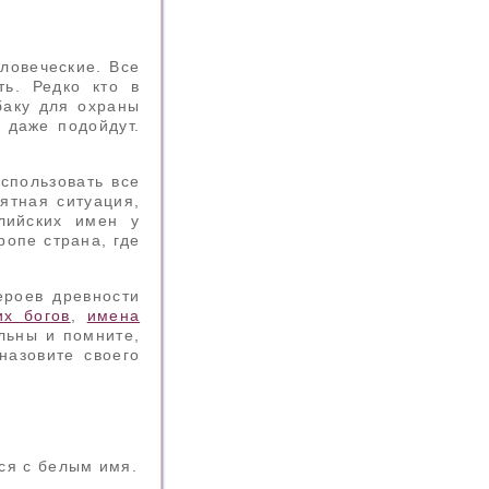
ловеческие. Все
ь. Редко кто в
баку для охраны
 даже подойдут.
спользовать все
ятная ситуация,
лийских имен у
ропе страна, где
ероев древности
их богов
,
имена
льны и помните,
назовите своего
ся с белым имя.