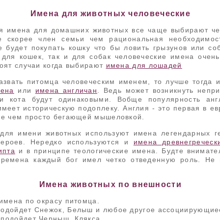
Имена для животных человеческие
я имена для домашних животных все чаще выбирают че
е скорее член семьи чем рациональная необходимост
 будет покупать кошку что бы ловить грызунов или со
 для кошек, так и для собак человеческие имена очень
тоят случаи когда выбирают
имена для лошадей
азвать питомца человеческим именем, то лучше тогда и
мена
или
имена англичан
. Ведь может возникнуть непри
 и кота будут одинаковыми. Вобще популярность анг
меет историческую подоплеку. Англия - это первая в ев
ше чем просто бегающей мышеловкой.
 для имени животных используют имена легендарных г
героев. Нередко используются и
имена древнегреческ
ипта
и в принципе теологические имена. Будте внимате
времена каждый бог имел четко отведенную роль. Не 
Имена животных по внешности
имена по окрасу питомца.
одойдет Снежок, Белыш и любое другое ассоциирующие
подойдет Черныш, Клякса.