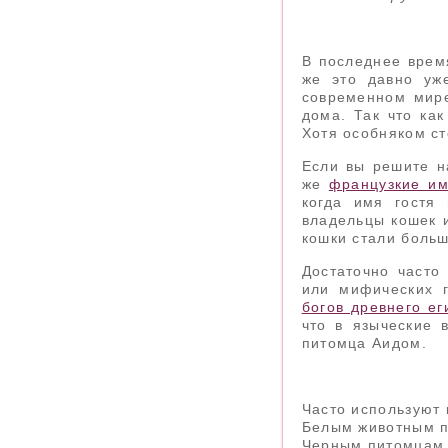
В последнее врем
же это давно уж
современном мире
дома. Так что как
Хотя особняком с
Если вы решите н
же
французкие и
когда имя гостя
владельцы кошек и
кошки стали боль
Достаточно часто
или мифических 
богов древнего ег
что в языческие 
питомца Аидом.
Часто используют 
Белым животным п
Черным питомцам 