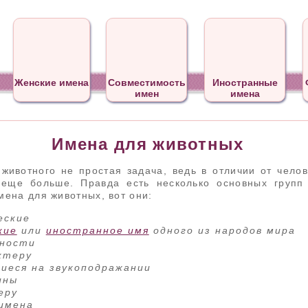
Женские имена
Совместимость
Иностранные
имен
имена
Имена для животных
животного не простая задача, ведь в отличии от челов
 еще больше. Правда есть несколько основных групп
ена для животных, вот они:
еские
кие
или
иностранное имя
одного из народов мира
шности
ктеру
иеся на звукоподражании
ины
еру
имена