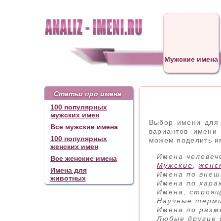
Мужские имена
Cтатьи про имена
100 популярных
мужских имен
Выбор имени для 
Все мужские имена
вариантов имени
100 популярных
можем поделить им
женских имен
Имена человеч
Все женские имена
Мужские
,
женс
Имена для
Имена по вне
животных
Имена по хара
Имена, строящ
Научные терм
Имена по разм
Любые другие 