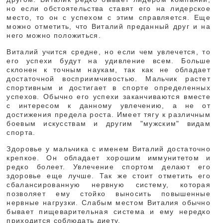
но если обстоятельства ставят его на лидерское
место, то он с успехом с этим справляется. Еще
можно отметить, что Виталий преданный друг и на
него можно положиться.
Виталий учится средне, но если чем увлечется, то
его успехи будут на удивление всем. Больше
склонен к точным наукам, так как не обладает
достаточной восприимчивостью. Мальчик растет
спортивным и достигает в спорте определенных
успехов. Обычно его успехи заканчиваются вместе
с интересом к данному увлечению, а не от
достижения предела роста. Имеет тягу к различным
боевым искусствам и другим "мужским" видам
спорта.
Здоровье у мальчика с именем Виталий достаточно
крепкое. Он обладает хорошим иммунитетом и
редко болеет. Увлечение спортом делают его
здоровье еще лучше. Так же стоит отметить его
сбалансированную нервную систему, которая
позволяет ему стойко выносить повышенные
нервные нагрузки. Слабым местом Виталия обычно
бывает пищеварительная система и ему нередко
приходится соблюдать диету.