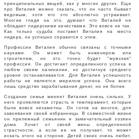
принципиальных вещей, как у многих других. Еще
про Виталия можно сказать, что он часто бывает
ведомым, хотя его это абсолютно устраивает.
Многие гладя на это, думают что Виталий не
обладает лидерскими качествами. Это вовсе не так.
Как только судьба поставит Виталия на место
лидера, он успешно справится с этим.
Профессии Виталия обычно связаны с точными
науками. Он может быть инженером или
строителем, но это точно будет "мужская"
профессия. Он достигает определенного успеха в
любом своем начинании, но достигнув среднего
уровня останавливается. Для Виталия успешность
работы не является мерилом успеха. Она всего
лишь средство зарабатывания денег, но не более.
Создание семьи меняет Виталия очень сильно. У
него проявляются страсть и темперамент, которые
были вовсе незаметны. Он готов на многое, для
завоевания своей избранницы. В совместной жизни
он прилежный семьянин и замечательный хозяин
дома. Хочет от своей жены определенной
страстности, а если ее не получает, то может
искать этого на стороне. Детей своих очень любит,