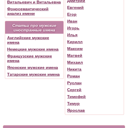
Дмитрий
Витальевич и Витальевна
Евгений
Фоносемантический
анализ имени
Егор
Иван
Статьи про мужские
Игорь
иностранные имена
Илья
Английские мужские
Кирилл
имена
Максим
Немецкие мужские имена
Матвей
Французские мужские
имена
Михаил
Японские мужские имена
Никита
Татарские мужские имена
Роман
Руслан
Сергей
Тимофей
Тимур
Ярослав