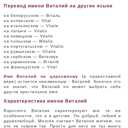
Перевод имени Виталий на другие языки
на белорусском — Віталь
на испанском — Vital
на итальянском — Vitale
на латыни — Vitalis
на немецком — Vitalis
на польском — Witalis
на португальском — Vitálio
на румынском — Vitalie
на сербском — Виталије
на украинском — Віталій
на французском — Vital
Имя Виталий по церковному
(в православной
вере) остается неизменным - Виталий. Конечно это
не значит, что Виталий не может выбрать себе
другое крестильное имя.
Характеристика имени Виталий
Взрослого Виталия характеризуют все те же
особенности, что и в детстве. Он добрый, гибкий и
дружелюбный. Многие считают Виталия мягким, но
это не совсем так. Просто для него не так много