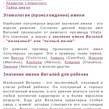
-
Характер у взрослого
-
Тайна имени
Этимология (происхождение) имени
Наиболее популярная версия значения имени - это
версия римская. Согласно данной версии имя
Виталий произошло от римского прозвища Vitalis.
Его значение, а значит и
значение имени Виталий
- "жизненный" или "полный жизни"
.
От римских прозвищ произошло много имен
популярных сегодня. Это к примеру такие имена,
как
Виктор
(Victorinus),
Камиль
(Camillus),
Максим
(Maximus),
Альбина
(Albinus),
Клавдия
(Claudius),
Эмилия
(Aemilius) и многие другие.
Значение имени Виталий для ребенка
Маленький Виталик - это застенчивый, ласковый и
слегка робкий ребенок. Он послушный и хорошо
воспитанный мальчик, а его умение влиться почти в
любой коллектив характерно и в более взрослом
возрасте. Еще для Виталика характерна особая
связь с мамой, которая становится его настоящим
другом. Виталик редко бывает лидером компании,