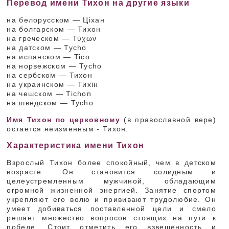
Перевод имени Тихон на другие языки
на белорусском — Ціхан
на болгарском — Тихон
на греческом — Τύχων
на датском — Tycho
на испанском — Tico
на норвежском — Tycho
на сербском — Тихон
на украинском — Тихін
на чешском — Tichon
на шведском — Tycho
Имя Тихон по церковному
(в православной вере)
остается неизменным - Тихон.
Характеристика имени Тихон
Взрослый Тихон более спокойный, чем в детском
возрасте. Он становится солидным и
целеустремленным мужчиной, обладающим
огромной жизненной энергией. Занятие спортом
укрепляют его волю и прививают трудолюбие. Он
умеет добиваться поставленной цели и смело
решает множество вопросов стоящих на пути к
победе. Стоит отметить его взвешенность и