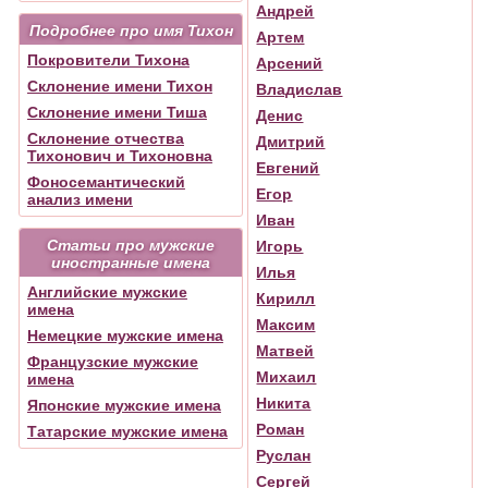
Андрей
Подробнее про имя Тихон
Артем
Покровители Тихона
Арсений
Склонение имени Тихон
Владислав
Склонение имени Тиша
Денис
Склонение отчества
Дмитрий
Тихонович и Тихоновна
Евгений
Фоносемантический
Егор
анализ имени
Иван
Статьи про мужские
Игорь
иностранные имена
Илья
Английские мужские
Кирилл
имена
Максим
Немецкие мужские имена
Матвей
Французские мужские
Михаил
имена
Никита
Японские мужские имена
Роман
Татарские мужские имена
Руслан
Сергей