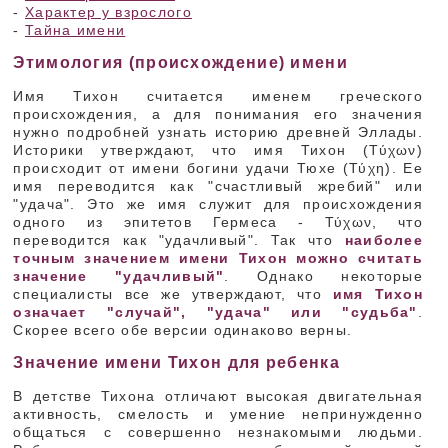
-
Характер у взрослого
-
Тайна имени
Этимология (происхождение) имени
Имя Тихон считается именем греческого
происхождения, а для понимания его значения
нужно подробней узнать историю древней Эллады.
Историки утверждают, что имя Тихон (Τύχων)
происходит от имени богини удачи Тюхе (Τύχη). Ее
имя переводится как "счастливый жребий" или
"удача". Это же имя служит для происхождения
одного из эпитетов Гермеса - Τύχων, что
переводится как "удачливый". Так что
наиболее
точным значением имени Тихон можно считать
значение "удачливый"
. Однако некоторые
специалисты все же утверждают, что
имя Тихон
означает "случай", "удача" или "судьба"
.
Скорее всего обе версии одинаково верны.
Значение имени Тихон для ребенка
В детстве Тихона отличают высокая двигательная
активность, смелость и умение непринужденно
общаться с совершенно незнакомыми людьми.