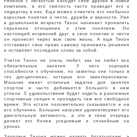
Ребенок с легкостью находит себе друзей в новой
компании, а его смелость часто приводит его к
лидерству в них. Еще можно отметить его необычно
взрослые понятия о чести, дружбе и верности. Уже
в дошкольном возрасте Тихон начинает проявлять
серьезное отношение к этим понятиям. Он
настоящий искренний друг, а свое понятие о чести
он пронесет через всю свою жизнь. А еще Тихон
отстаивает свое право самому принимать решения
и оставляет последнее слово за собой.
Учится Тихон не очень любит, как не любит все
обязательные занятия. У него хорошие
способности к обучению, но заметны они только в
тех дисциплинах, которые его заинтересовали.
Мальчик имеет отличные задатки для занятия
спортом и часто добивается большого в нем
успеха. С удовольствием будет ходить в различные
спортивные секции и пропадать там все свободное
время. Это кстати положительно сказывается и на
его обучении. Большие нагрузки удовлетворяют его
двигательную активность, а это в свою очередь
делает его более усидчивым и спокойным на
уроках.
Здоровье Тихона можно назвать богатырским, а