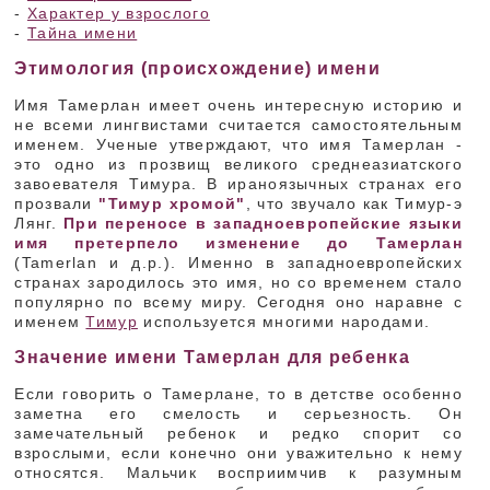
-
Характер у взрослого
-
Тайна имени
Этимология (происхождение) имени
Имя Тамерлан имеет очень интересную историю и
не всеми лингвистами считается самостоятельным
именем. Ученые утверждают, что имя Тамерлан -
это одно из прозвищ великого среднеазиатского
завоевателя Тимура. В ираноязычных странах его
прозвали
"Тимур хромой"
, что звучало как Тимур-э
Лянг.
При переносе в западноевропейские языки
имя претерпело изменение до Тамерлан
(Tamerlan и д.р.). Именно в западноевропейских
странах зародилось это имя, но со временем стало
популярно по всему миру. Сегодня оно наравне с
именем
Тимур
используется многими народами.
Значение имени Тамерлан для ребенка
Если говорить о Тамерлане, то в детстве особенно
заметна его смелость и серьезность. Он
замечательный ребенок и редко спорит со
взрослыми, если конечно они уважительно к нему
относятся. Мальчик восприимчив к разумным