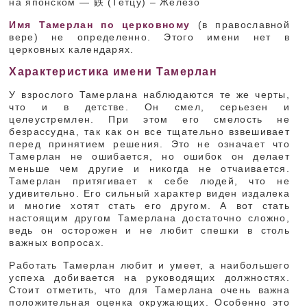
на японском — 鉄 (Тетцу) – Железо
Имя Тамерлан по церковному
(в православной
вере) не определенно. Этого имени нет в
церковных календарях.
Характеристика имени Тамерлан
У взрослого Тамерлана наблюдаются те же черты,
что и в детстве. Он смел, серьезен и
целеустремлен. При этом его смелость не
безрассудна, так как он все тщательно взвешивает
перед принятием решения. Это не означает что
Тамерлан не ошибается, но ошибок он делает
меньше чем другие и никогда не отчаивается.
Тамерлан притягивает к себе людей, что не
удивительно. Его сильный характер виден издалека
и многие хотят стать его другом. А вот стать
настоящим другом Тамерлана достаточно сложно,
ведь он осторожен и не любит спешки в столь
важных вопросах.
Работать Тамерлан любит и умеет, а наибольшего
успеха добивается на руководящих должностях.
Стоит отметить, что для Тамерлана очень важна
положительная оценка окружающих. Особенно это