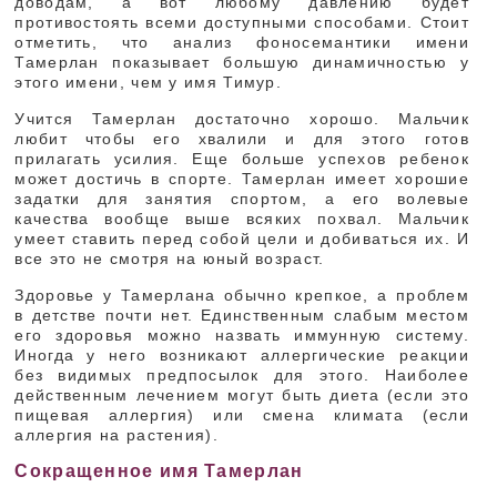
доводам, а вот любому давлению будет
противостоять всеми доступными способами. Стоит
отметить, что анализ фоносемантики имени
Тамерлан показывает большую динамичностью у
этого имени, чем у имя Тимур.
Учится Тамерлан достаточно хорошо. Мальчик
любит чтобы его хвалили и для этого готов
прилагать усилия. Еще больше успехов ребенок
может достичь в спорте. Тамерлан имеет хорошие
задатки для занятия спортом, а его волевые
качества вообще выше всяких похвал. Мальчик
умеет ставить перед собой цели и добиваться их. И
все это не смотря на юный возраст.
Здоровье у Тамерлана обычно крепкое, а проблем
в детстве почти нет. Единственным слабым местом
его здоровья можно назвать иммунную систему.
Иногда у него возникают аллергические реакции
без видимых предпосылок для этого. Наиболее
действенным лечением могут быть диета (если это
пищевая аллергия) или смена климата (если
аллергия на растения).
Сокращенное имя Тамерлан