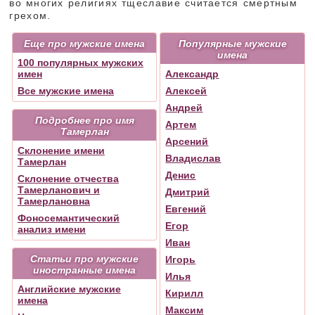
во многих религиях тщеславие считается смертным
грехом.
Еще про мужские имена
Популярные мужские
имена
100 популярных мужских
имен
Александр
Все мужские имена
Алексей
Андрей
Подробнее про имя
Артем
Тамерлан
Арсений
Склонение имени
Владислав
Тамерлан
Денис
Склонение отчества
Тамерланович и
Дмитрий
Тамерлановна
Евгений
Фоносемантический
Егор
анализ имени
Иван
Статьи про мужские
Игорь
иностранные имена
Илья
Английские мужские
Кирилл
имена
Максим