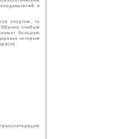
психологическим
реподавателей и
тся спортом, то
. Обычно слабым
снимет большую
здоровье которым
зрасте.
ь транслитерацию