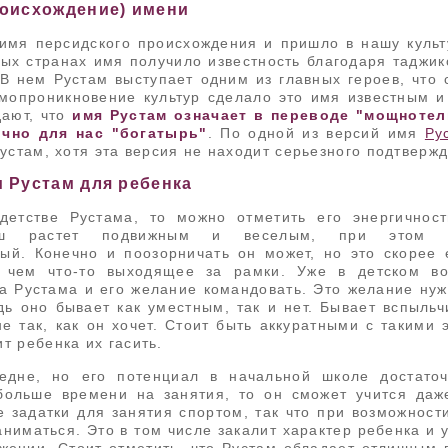
роисхождение) имени
имя персидского происхождения и пришло в нашу культу
ых странах имя получило известность благодаря таджик
В нем Рустам выступает одним из главных героев, что 
мопроникновение культур сделало это имя известным и
дают, что
имя Рустам означает в переводе "мощнотел
чно для нас "богатырь"
. По одной из версий имя
Ру
Рустам, хотя эта версия не находит серьезного подтверж
 Рустам для ребенка
детстве Рустама, то можно отметить его энергичнос
ыш растет подвижным и веселым, при этом о
ый. Конечно и поозорничать он может, но это скорее 
, чем что-то выходящее за рамки. Уже в детском во
а Рустама и его желание командовать. Это желание нуж
дь оно бывает как уместным, так и нет. Бывает вспыльч
е так, как он хочет. Стоит быть аккуратными с такими
т ребенка их гасить.
редне, но его потенциал в начальной школе достато
больше времени на занятия, то он сможет учится даж
 задатки для занятия спортом, так что при возможност
аниматься. Это в том числе закалит характер ребенка и 