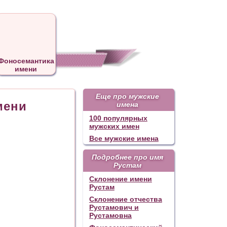
Фоносемантика
имени
Еще про мужские
мени
имена
100 популярных
мужских имен
Все мужские имена
Подробнее про имя
Рустам
Склонение имени
Рустам
Склонение отчества
Рустамович и
Рустамовна