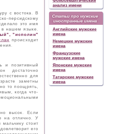
Фоносемантический
анализ имени
ру с востока. В
Статьи про мужские
ско-персидскому
иностранные имена
сделало это имя
 в нашем языке.
Английские мужские
имена
ый", "исполин"
слан
происходит
Немецкие мужские
дения.
имена
Французские
мужские имена
ть и позитивный
Японские мужские
имена
н достаточно
естественно для
Татарские мужские
зрасте заметны
имена
но то поощрять,
ивым, когда что-
 эмоциональными
чно высок. Если
е на отлично. У
и мальчику стоит
удовлетворит его