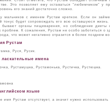
жении. Стоит отметить, что Рустам обладает отличным 
стве. Это позволяет ему оставаться "любимчиком" у п
ровень его знаний достаточно сложно.
у мальчиков с именем Рустам крепкое. Если он займе
й тонус будет сопровождать его всю оставшуюся жизнь
а бывают органы пищеварения, но соблюдение диеты 
 проблем. К сожаления, Рустам не особо заботиться о 
рода, что может негативно отразится в более позднем во
мя Рустам
тамка, Руся, Русик.
 ласкательные имена
очка, Рустамушка, Рустамонька, Рустичка, Рустюшка.
тамовна
английском языке
е имя Рустам отсутствует, а значит нужно использоват