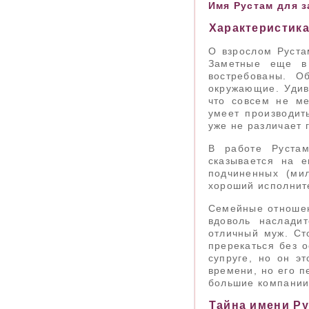
Имя Рустам для з
Характеристика
О взрослом Руста
Заметные еще в 
востребованы. О
окружающие. Удив
что совсем не ме
умеет производит
уже не различает 
В работе Рустам
сказывается на 
подчиненных (ми
хороший исполните
Семейные отношен
вдоволь наслади
отличный муж. Ст
пререкаться без о
супруге, но он э
времени, но его п
большие компании
Тайна имени Р