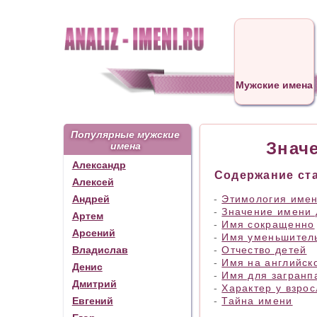
Мужские имена
Популярные мужские
Знач
имена
Александр
Содержание ста
Алексей
Андрей
-
Этимология име
-
Значение имени 
Артем
-
Имя сокращенно
Арсений
-
Имя уменьшитель
Владислав
-
Отчество детей
-
Имя на английск
Денис
-
Имя для загранп
Дмитрий
-
Характер у взрос
Евгений
-
Тайна имени