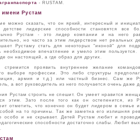
агранпаспорта
- RUSTAM.
 имени Рустам
ме можно сказать, что он яркий, интересный и инициа
детстве лидерские способности становятся все б
бычно Рустам - это лидер компании и на него ра
ительно, но часто за этим лидерством нет реальных де
шает Рустаму стать для некоторых "иконой" для под
ь необходимое впечатление и умело этим пользуется.
где он настоящий, а где образ для других.
 стремится проявить внутреннее желание командов
его выборе профессии. Это либо структуры предпола
лиция, армия и т.д.) или частный бизнес. Сам же Р
ль, а вот руководитель из него получается очень даже 
ия Рустам строить не спешит. Он умеет нравится женщ
тся этим. Зато после того как он остепенится, из 
оит отметить, что конечно он будет лидером в семье и
собой на то причины. Так же заметна его излишняя рев
то особо и не скрывает. Детей Рустам любит и провод
едагогические способности достаточно слабы. Любит вы
.
устам