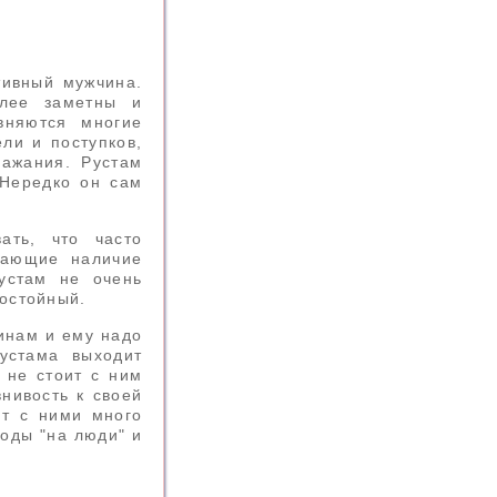
тивный мужчина.
олее заметны и
вняются многие
ли и поступков,
ражания. Рустам
 Нередко он сам
ать, что часто
гающие наличие
устам не очень
достойный.
инам и ему надо
Рустама выходит
 не стоит с ним
нивость к своей
ит с ними много
ходы "на люди" и