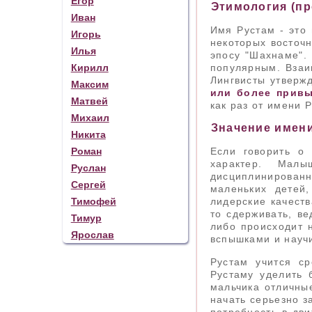
Егор
Этимология (п
Иван
Имя Рустам - это 
Игорь
некоторых восточн
Илья
эпосу "Шахнаме". 
Кирилл
популярным. Взаи
Лингвисты утверж
Максим
или более привы
Матвей
как раз от имени 
Михаил
Значение имени
Никита
Роман
Если говорить о 
характер. Мал
Руслан
дисциплинированн
Сергей
маленьких детей
Тимофей
лидерские качеств
то сдерживать, ве
Тимур
либо происходит н
Ярослав
вспышками и научи
Рустам учится с
Рустаму уделить 
мальчика отличные
начать серьезно з