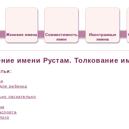
Женские имена
Совместимость
Иностранные
имен
имена
ение имени Рустам. Толкование и
тьи:
ни
для ребенка
но ласкательно
ом
аспорта
лого