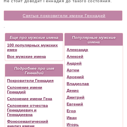
Не стоит доводит Геннадия до такого состояния.
Святые покровители имени Геннадий
.
Еще про мужские имена
Популярные мужские
имена
100 популярных мужских
имен
Александр
Все мужские имена
Алексей
Андрей
Подробнее про имя
Артем
Геннадий
Арсений
Покровители Геннадия
Владислав
Склонение имени
Денис
Геннадий
Дмитрий
Склонение имени Гена
Евгений
Склонение отчества
Геннадиевич и
Егор
Геннадиевна
Иван
Фоносемантический
Игорь
анализ имени