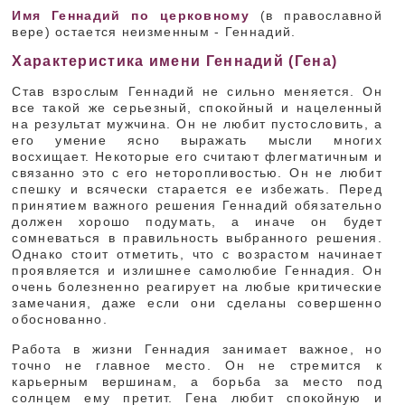
Имя Геннадий по церковному
(в православной
вере) остается неизменным - Геннадий.
Характеристика имени Геннадий (Гена)
Став взрослым Геннадий не сильно меняется. Он
все такой же серьезный, спокойный и нацеленный
на результат мужчина. Он не любит пустословить, а
его умение ясно выражать мысли многих
восхищает. Некоторые его считают флегматичным и
связанно это с его неторопливостью. Он не любит
спешку и всячески старается ее избежать. Перед
принятием важного решения Геннадий обязательно
должен хорошо подумать, а иначе он будет
сомневаться в правильность выбранного решения.
Однако стоит отметить, что с возрастом начинает
проявляется и излишнее самолюбие Геннадия. Он
очень болезненно реагирует на любые критические
замечания, даже если они сделаны совершенно
обоснованно.
Работа в жизни Геннадия занимает важное, но
точно не главное место. Он не стремится к
карьерным вершинам, а борьба за место под
солнцем ему претит. Гена любит спокойную и