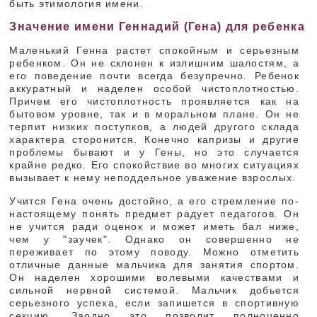
быть этимология имени.
Значение имени Геннадий (Гена) для ребенка
Маленький Генна растет спокойным и серьезным
ребенком. Он не склонен к излишним шалостям, а
его поведение почти всегда безупречно. Ребенок
аккуратный и наделен особой чистоплотностью.
Причем его чистоплотность проявляется как на
бытовом уровне, так и в моральном плане. Он не
терпит низких поступков, а людей другого склада
характера сторонится. Конечно капризы и другие
проблемы бывают и у Гены, но это случается
крайне редко. Его спокойствие во многих ситуациях
вызывает к нему неподдельное уважение взрослых.
Учится Гена очень достойно, а его стремление по-
настоящему понять предмет радует педагогов. Он
не учится ради оценок и может иметь бал ниже,
чем у "заучек". Однако он совершенно не
переживает по этому поводу. Можно отметить
отличные данные мальчика для занятия спортом.
Он наделен хорошими волевыми качествами и
сильной нервной системой. Мальчик добьется
серьезного успеха, если запишется в спортивную
секцию. Заодно это позволит полноценно