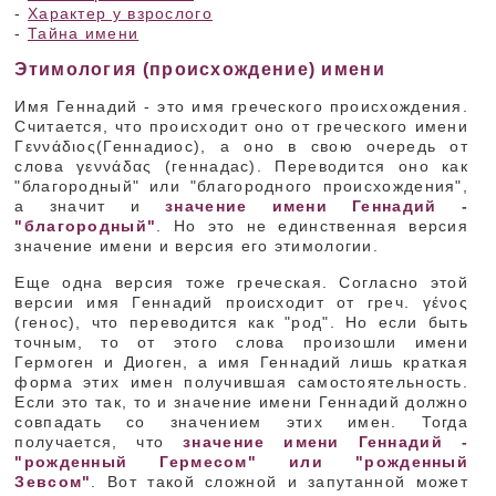
-
Характер у взрослого
-
Тайна имени
Этимология (происхождение) имени
Имя Геннадий - это имя греческого происхождения.
Считается, что происходит оно от греческого имени
Γεννάδιος(Геннадиос), а оно в свою очередь от
слова γεννάδας (геннадас). Переводится оно как
"благородный" или "благородного происхождения",
а значит и
значение имени Геннадий -
"благородный"
. Но это не единственная версия
значение имени и версия его этимологии.
Еще одна версия тоже греческая. Согласно этой
версии имя Геннадий происходит от греч. γένος
(генос), что переводится как "род". Но если быть
точным, то от этого слова произошли имени
Гермоген и Диоген, а имя Геннадий лишь краткая
форма этих имен получившая самостоятельность.
Если это так, то и значение имени Геннадий должно
совпадать со значением этих имен. Тогда
получается, что
значение имени Геннадий -
"рожденный Гермесом" или "рожденный
Зевсом"
. Вот такой сложной и запутанной может