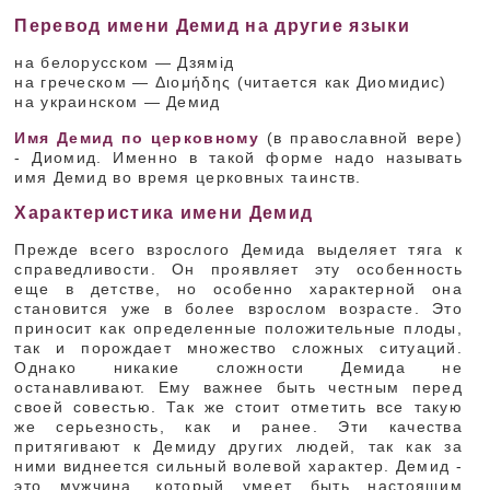
Перевод имени Демид на другие языки
на белорусском — Дзямід
на греческом — Διομήδης (читается как Диомидис)
на украинском — Демид
Имя Демид по церковному
(в православной вере)
- Диомид. Именно в такой форме надо называть
имя Демид во время церковных таинств.
Характеристика имени Демид
Прежде всего взрослого Демида выделяет тяга к
справедливости. Он проявляет эту особенность
еще в детстве, но особенно характерной она
становится уже в более взрослом возрасте. Это
приносит как определенные положительные плоды,
так и порождает множество сложных ситуаций.
Однако никакие сложности Демида не
останавливают. Ему важнее быть честным перед
своей совестью. Так же стоит отметить все такую
же серьезность, как и ранее. Эти качества
притягивают к Демиду других людей, так как за
ними виднеется сильный волевой характер. Демид -
это мужчина, который умеет быть настоящим