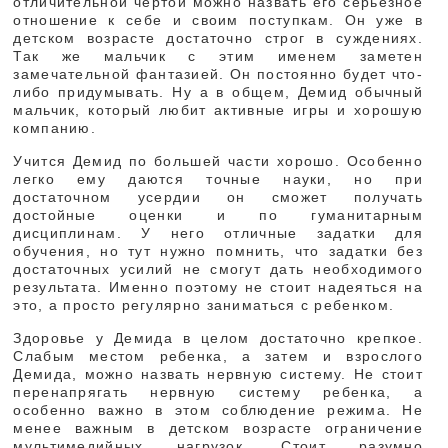
отличительной чертой можно назвать его серьезное
отношение к себе и своим поступкам. Он уже в
детском возрасте достаточно строг в суждениях.
Так же мальчик с этим именем заметен
замечательной фантазией. Он постоянно будет что-
либо придумывать. Ну а в общем, Демид обычный
мальчик, который любит активные игры и хорошую
компанию.
Учится Демид по большей части хорошо. Особенно
легко ему даются точные науки, но при
достаточном усердии он сможет получать
достойные оценки и по гуманитарным
дисциплинам. У него отличные задатки для
обучения, но тут нужно помнить, что задатки без
достаточных усилий не смогут дать необходимого
результата. Именно поэтому не стоит надеяться на
это, а просто регулярно заниматься с ребенком.
Здоровье у Демида в целом достаточно крепкое.
Слабым местом ребенка, а затем и взрослого
Демида, можно назвать нервную систему. Не стоит
перенапрягать нервную систему ребенка, а
особенно важно в этом соблюдение режима. Не
менее важным в детском возрасте ограничение
мультимедийных нагрузок. Стоит разумно