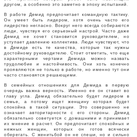
другом, а особенно это заметно в эпоху испытаний.
В работе Демид предпочитает командную тактику.
Он умеет быть лидером, хотя очень часто его
лидерство негласно. Вокруг него всегда собираются
люди, чувствуя его серьезный настрой. Часто даже
Демид не хочет становится руководителем, но
уступает давлению коллектива. Люди чувствуют, что
в Демиде есть те качества, которые так нужны
достойному руководителю. Стоит отметить, что еще
характерными чертами Демида можно назвать
трудолюбие и настойчивость. Они хоть конечно
проявляются не только в работе, но именно тут они
часто становятся решающими.
В семейных отношениях для Демида в первую
очередь важна верность. Именно ее он ставит во
главу угла. Демид обязательно будет лидером в
семье, а потому ищет женщину которая будет
спокойна в такой ситуации. Это совершенно не
означает авторитарности с его стороны. Демид
обязательно советуется с домашними и принимает
их мнение в расчет. Он предпочитает спокойных и
нежных женщин, которых он готов всячески
оберегать. С женитьбой он не спеши, но и сильно