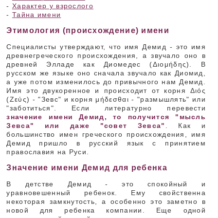
-
Характер у взрослого
-
Тайна имени
Этимология (происхождение) имени
Специалисты утверждают, что имя Демид - это имя
древнегреческого происхождения, а звучало оно в
древней Элладе как Диомедес (Διομήδης). В
русском же языке оно сначала звучало как Диомид,
а уже потом изменилось до привычного нам Демид.
Имя это двукоренное и происходит от корня Διός
(Ζεύς) - "Зевс" и корня μήδεσθαι - "размышлять" или
"заботиться". Если литературно перевести
значение имени Демид, то получится "мысль
Зевса" или даже "совет Зевса"
. Как и
большинство имен греческого происхождения, имя
Демид пришло в русский язык с принятием
православия на Руси.
Значение имени Демид для ребенка
В детстве Демид - это спокойный и
уравновешенный ребенок. Ему свойственна
некоторая замкнутость, а особенно это заметно в
новой для ребенка компании. Еще одной