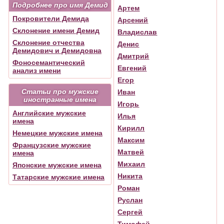
Подробнее про имя Демид
Артем
Покровители Демида
Арсений
Склонение имени Демид
Владислав
Склонение отчества
Денис
Демидович и Демидовна
Дмитрий
Фоносемантический
Евгений
анализ имени
Егор
Статьи про мужские
Иван
иностранные имена
Игорь
Английские мужские
Илья
имена
Кирилл
Немецкие мужские имена
Максим
Французские мужские
Матвей
имена
Михаил
Японские мужские имена
Никита
Татарские мужские имена
Роман
Руслан
Сергей